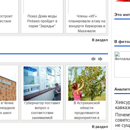
Это ин
остроит
Показ Дома моды
Члены «ИГ»
Минкавк
гестане
Firdaws пройдет в
планировали атаку на
получил
парке “Зарядье”
концерте Киркорова в
управл
Махачкале
В раздел
В фото
Аналит
Хевсур
 в Чечне
Губернатор поставил
В Астраханской
ВСТРЕЧА
кавказ
рекордное
вопрос о
области
КЧР ТЕ
во школ
соответствии
продолжаются
Р
Почем
занимаемой
мероприятия в
советс
должности
рамках
не су
В раздел
руководителя
Всероссийской акции