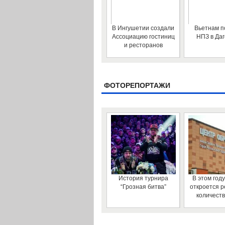
В Ингушетии создали
Вьетнам п
Ассоциацию гостиниц
НПЗ в Да
и ресторанов
ФОТОРЕПОРТАЖИ
История турнира
В этом году
“Грозная битва”
откроется 
количест