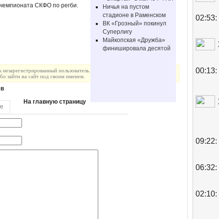
 чемпионата СКФО по регби.
Ничья на пустом
стадионе в Раменском
02:53:
ВК «Грозный» покинул
Суперлигу
Майкопская «Дружба»
финишировала десятой
00:13:
к незарегистрированный пользователь.
о зайти на сайт под своим именем.
ев
На главную страницу
те
09:22:
06:32:
02:10: