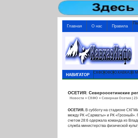
Па
Главная
О нас
Правила
СКФО
ЮФО
Ю.КАВКАЗ
В 
НАВИГАТОР
ОСЕТИЯ: Североосетинские рег
Новости
»
СКФО
»
Северная Осетия
| 2
ОСЕТИЯ.
В субботу на стадионе СКГМИ
между РК «Сарматы» и РК «Грозный». П
счетом 28:6 одержала команда из Влад
служба министерства физической культ