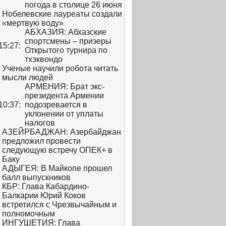
погода в столице 26 июня
Нобелевские лауреаты создали
«мертвую воду»
АБХАЗИЯ: Абхазские
спортсмены – призеры
15:27:
Открытого турнира по
тхэквондо
Ученые научили робота читать
мысли людей
АРМЕНИЯ: Брат экс-
президента Армении
10:37:
подозревается в
уклонении от уплаты
налогов
АЗЕЙРБАДЖАН: Азербайджан
предложил провести
следующую встречу ОПЕК+ в
Баку
АДЫГЕЯ: В Майкопе прошел
балл выпускников
КБР: Глава Кабардино-
Балкарии Юрий Коков
встретился с Чрезвычайным и
полномочным
ИНГУШЕТИЯ: Глава