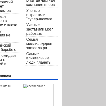
В Китае частная
ковский
компания вперв
ет
листов
Ученые
вырастили
 был
"супер-шокола
ен в
е с плохо
Ученые
заставили мозг
у
работать
ния не
Семья
миллиардеров
ейский
заказала ра
 борьбе с
Самые
 ожидает
влиятельные
а с
люди планеты
ой в
еклама