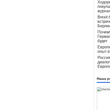
Ходор
автовокзала
«Добровольцы-
покупа
детям»
журна
Brexit
встреч
Берлин
Почем
Герма
будет
Европ
опыт в
Россия
диалог
Европ
Наша р