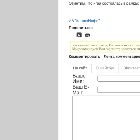
Отметим, что игра состоялась в рамках
ИА "КавказИнфо"
Поделиться:
Уважаемый посетитель, Вы зашли на сайт ка
Мы рекомендуем Вам зарегистрироваться либ
Комментировать
Лента комментари
На сайт
В Фейсбук
ВКонтак
Ваше
Имя:
Ваш E-
Mail: