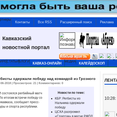
ртнеры
Контакты
Все RSS
Расширенный поиск
Реклама
Кавказский
новостной портал
;
МИРЕ
СТАТЬИ
БЛОГИ
МЕДИА
КАВКАЗ-ОНЛАЙН
КАЛЕЙДОСКОП
бисты одержали победу над командой из Грозного
ЛЕНТ
3-06-2018 | Просмотров: 21 | Комментариев:
0
Новости по теме:
 состоялся регбийный матч
о итогам встречи победу со
10:28:
КБР: Регбисты из
икавказа, сообщает пресс-
Нальчика одержали
уры и спорта республики.
победу
ЦСКА разгромил
«Спартак» в матче РФПЛ