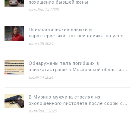
похищение бывшей жены
октября 24 2025
Психологические навыки и
характеристики: как они влияют на успех
игроков НХЛ
июля 28 2024
Обнаружены тела погибших в
авиакатастрофе в Московской области:
подробности трагедии
июля 14 2024
В Мурино мужчина стрелял из
охолощенного пистолета после ссоры с
женой
октября 3 2025