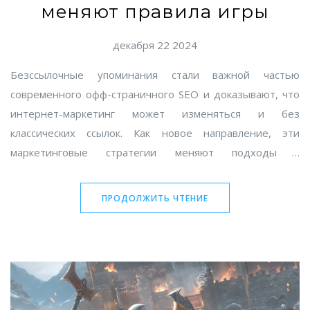
меняют правила игры
декабря 22 2024
Безссылочные упоминания стали важной частью
современного офф-страничного SEO и доказывают, что
интернет-маркетинг может изменяться и без
классических ссылок. Как новое направление, эти
маркетинговые стратегии меняют подходы к
продвижению в интернете. Григорий Чарный считает,
что вскоре они смогут занять ключевую позицию в
ПРОДОЛЖИТЬ ЧТЕНИЕ
работе каждого маркетолога. Эксперты в этой области
объясняют, как безссылочные упоминания уже влияют
на нас. Новый подход обещает значительное влияние и
изменения в мире цифрового маркетинга.