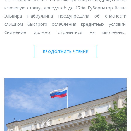
ключевую ставку, доведя её до 17 %. Губернатор банка
Эльвира Набиуллина предупредила об опасности
слишком быстрого ослабления кредитных условий.
Снижение должно отразиться на ипотечных,
потребительских и автокредитах, а также на
доходности вкладов. Ожидается, что к концу года ставки
ПРОДОЛЖИТЬ ЧТЕНИЕ
по вкладам упадут до 11‑14 %. Следующее заседание
запланировано на 24 октября.