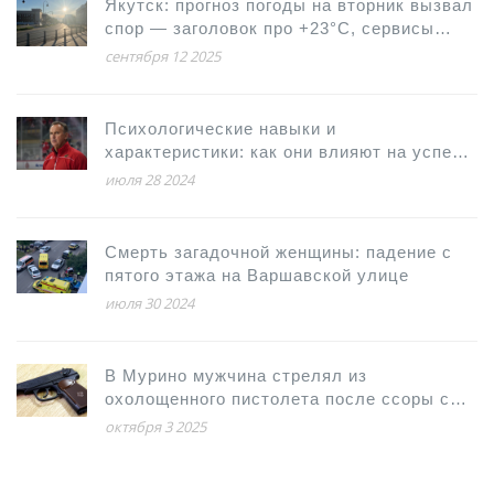
Якутск: прогноз погоды на вторник вызвал
спор — заголовок про +23°C, сервисы
дают +8…+12°C
сентября 12 2025
Психологические навыки и
характеристики: как они влияют на успех
игроков НХЛ
июля 28 2024
Смерть загадочной женщины: падение с
пятого этажа на Варшавской улице
июля 30 2024
В Мурино мужчина стрелял из
охолощенного пистолета после ссоры с
женой
октября 3 2025