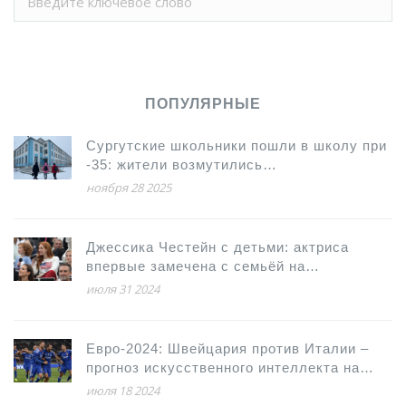
ПОПУЛЯРНЫЕ
Сургутские школьники пошли в школу при
-35: жители возмутились
непоследовательной актировкой
ноября 28 2025
Джессика Честейн с детьми: актриса
впервые замечена с семьёй на
Олимпийских играх в Париже
июля 31 2024
Евро-2024: Швейцария против Италии –
прогноз искусственного интеллекта на
важный матч
июля 18 2024