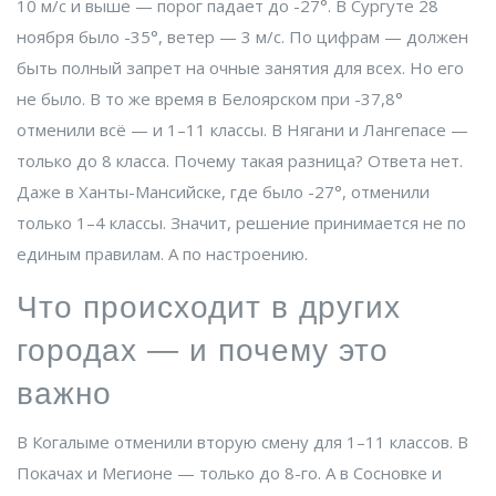
10 м/с и выше — порог падает до -27°. В
Сургуте
28
ноября было -35°, ветер — 3 м/с. По цифрам — должен
быть полный запрет на очные занятия для всех. Но его
не было. В то же время в
Белоярском
при -37,8°
отменили всё — и 1–11 классы. В
Нягани
и
Лангепасе
—
только до 8 класса. Почему такая разница? Ответа нет.
Даже в
Ханты-Мансийске
, где было -27°, отменили
только 1–4 классы. Значит, решение принимается не по
единым правилам. А по настроению.
Что происходит в других
городах — и почему это
важно
В
Когалыме
отменили вторую смену для 1–11 классов. В
Покачах
и
Мегионе
— только до 8-го. А в
Сосновке
и