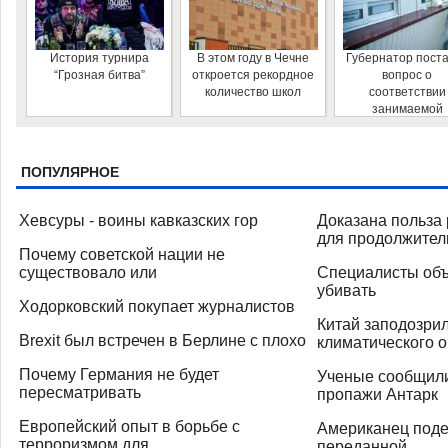
История турнира
В этом году в Чечне
Губернатор пост
“Грозная битва”
откроется рекордное
вопрос о
количество школ
соответствии
занимаемой
должности
руководителя
автовокзала
ПОПУЛЯРНОЕ
Хевсуры - воины кавказских гор
Доказана польза 
для продолжител
Почему советской нации не
существовало или
Специалисты объ
убивать
Ходорковский покупает журналистов
Китай заподозрил
Brexit был встречен в Берлине с плохо
климатического о
Почему Германия не будет
Ученые сообщили
пересматривать
пропажи Антарк
Европейский опыт в борьбе с
Американец поде
терроризмом для
переданной