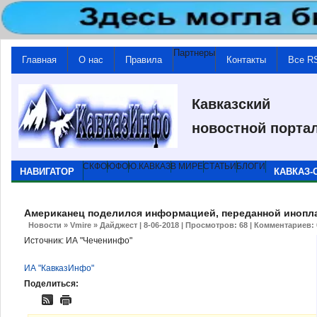
Партнеры
Главная
О нас
Правила
Контакты
Все R
Кавказский
новостной порта
СКФО
ЮФО
Ю.КАВКАЗ
В МИРЕ
СТАТЬИ
БЛОГИ
НАВИГАТОР
КАВКАЗ-
Американец поделился информацией, переданной инопл
Новости
»
Vmire
»
Дайджест
| 8-06-2018 | Просмотров: 68 | Комментариев:
Источник: ИА "Чеченинфо"
ИА "КавказИнфо"
Поделиться: