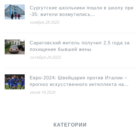
Сургутские школьники пошли в школу при
-35: жители возмутились
непоследовательной актировкой
ноября 28 2025
Саратовский житель получил 2,5 года за
похищение бывшей жены
октября 24 2025
Евро-2024: Швейцария против Италии –
прогноз искусственного интеллекта на
важный матч
июля 18 2024
КАТЕГОРИИ