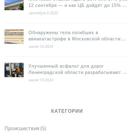
12 сентября — и как ЦБ дойдёт до 15% в
2025 году
сентября 5 2025
Обнаружены тела погибших в
авиакатастрофе в Московской области:
подробности трагедии
июля 14 2024
Улучшенный асфальт для дорог
Ленинградской области разрабатывают в
Пушкине
июля 19 2024
КАТЕГОРИИ
Происшествия
(5)