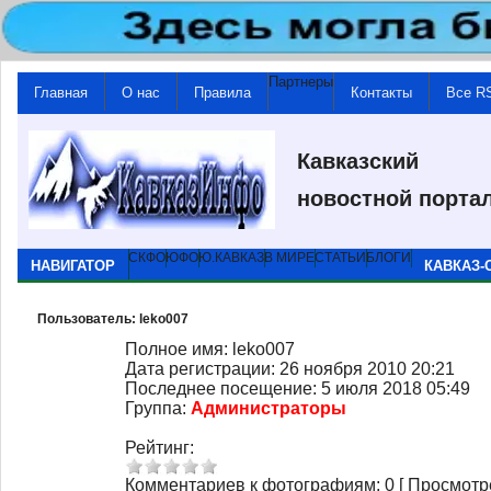
Партнеры
Главная
О нас
Правила
Контакты
Все R
Кавказский
новостной порта
СКФО
ЮФО
Ю.КАВКАЗ
В МИРЕ
СТАТЬИ
БЛОГИ
НАВИГАТОР
КАВКАЗ-
Пользователь:
leko007
Полное имя:
leko007
Дата регистрации:
26 ноября 2010 20:21
Последнее посещение:
5 июля 2018 05:49
Группа:
Администраторы
Рейтинг:
Комментариев к фотографиям: 0 [ Просмотре