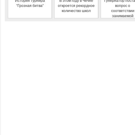
История турнира
В этом году в Чечне
Губернатор пост
“Грозная битва”
откроется рекордное
вопрос о
количество школ
соответствии
занимаемой
должности
руководителя
автовокзала