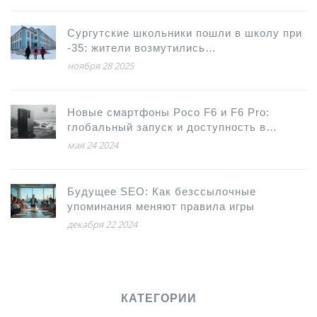
Сургутские школьники пошли в школу при
-35: жители возмутились
непоследовательной актировкой
ноября 28 2025
Новые смартфоны Poco F6 и F6 Pro:
глобальный запуск и доступность в
России
мая 24 2024
Будущее SEO: Как безссылочные
упоминания меняют правила игры
декабря 22 2024
КАТЕГОРИИ