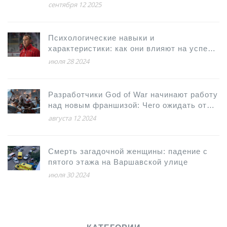
дают +8…+12°C
сентября 12 2025
Психологические навыки и
характеристики: как они влияют на успех
игроков НХЛ
июля 28 2024
Разработчики God of War начинают работу
над новым франшизой: Чего ожидать от
создателей культовой игры
августа 12 2024
Смерть загадочной женщины: падение с
пятого этажа на Варшавской улице
июля 30 2024