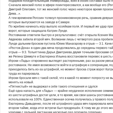
подарков победительницам Универсиады, коих в обоих составах было 
Сначала женский голос в эфире поинтересовался, а как вообще его (Рого
Дмитрий Олегович, тот же женский голос через некоторое время произ
Дима...».
А тем временем Рогозин толкнул проникновенную речь, сравнив девуше
которые выпускаются на заводе в Самаре.
По жребию начинать игру выпало хозяйкам поля. И первый же удар пр
ворот, которые защищала Катрин Лунде.
Ростовчанки ответили быстро и результативно: счёт открыла Ксения Ма
Авдекова забила второй мяч. Волжанки лишь с четвертого раза пробили
Лунде дальним броском пустила Юлию Манагарову в отрыв — 3:1. Каче
«Ростов-Дона» в один-два мяча продолжались до середины первого тай
отрыв — 9:3. Тольяттинка Дарья Дмитриева двумя точными бросками сле
же Регина Шимкуте и Екатерина Ильина восстановили перевес в шесть о
Игроки «Лады» откровенно выглядят растерянными, раз за разом увяз
ростовчанок. Не имея возможности войти в штрафную к соперницам, 
приходилось бить из-за штрафной, но момент броска страж ворот Катр
труда их парировала.
Игроки бросали мяч с такой силой, что в какой-то момент попросту не 
менять на новый.
«Пятнистый» не выдержал к себе такого отношения и сдулся
Ещё одна напасть для «Лады» — крайне неудачное исполнение семимет
из шести штрафных достиг цели, в то время, как свои шансы ростовчан
использовали на 100%. Единственная осечка получилась у правого пол
Екатерины Давыденко, после её штрафного удара мяч парировала кипе
втором тайме, когда итог встречи был предрешён. К тому же до этого
ударами с дальней дистанции несколько раз огорчила соперниц.