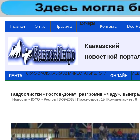
Партнеры
Главная
О нас
Правила
Контакты
Все R
Кавказский
новостной порта
СКФО
ЮФО
Ю.КАВКАЗ
В МИРЕ
СТАТЬИ
БЛОГИ
МЕД
ЛЕНТА
ОНЛАЙН
Гандболистки «Ростов-Дона», разгромив «Ладу», выигра
Новости
»
ЮФО
»
Ростов
| 8-09-2015 | Просмотров: 15 | Комментариев:
0