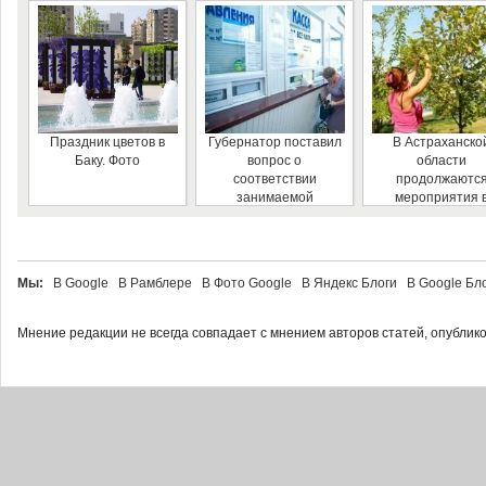
Праздник цветов в
Губернатор поставил
В Астраханско
Баку. Фото
вопрос о
области
соответствии
продолжаютс
занимаемой
мероприятия 
должности
рамках
руководителя
Всероссийской а
автовокзала
«Добровольцы
детям»
Мы:
В Google В Рамблере В Фото Google В Яндекс Блоги В Google Б
Мнение редакции не всегда совпадает с мнением авторов статей, опублик