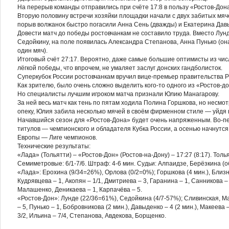
На перерыв команды отправились при счёте 17:8 в пользу «Ростов-Дон
Вторую половину встречи хозяйки площадки начали с двух забитых мяче
порыв волжанок быстро погасили Анна Сень (дважды) и Екатерина Дав
Довести матч до победы ростовчанкам не составило труда. Вместо Лун
Седойкину, на поле появилась Александра Степанова, Анна Пунько (он
один мяч).
Итоговый счёт 27:17. Вероятно, даже самые большие оптимисты из чис
лёгкой победы, что впрочем, не умаляет заслуг донских гандболисток.
Суперкубок России ростовчанкам вручил вице-премьер правительства 
Как зрителю, было очень сложно выделить кого-то одного из «Ростов-до
Но специалисты лучшим игроком матча признали Юлию Манагарову.
За ней весь матч как тень по пятам ходила Полина Горшкова, но несмо
опеку, Юлия забила несколько мячей в своём фирменном стиле — уйдя 
Начавшийся сезон для «Ростов-Дона» будет очень напряженным. Во-п
титулов — чемпионского и обладателя Кубка России, а осенью начнутся
Европы — Лиге чемпионов.
Технические результаты:
«Лада» (Тольятти) – «Ростов-Дон» (Ростов-на-Дону) – 17:27 (8:17). Тол
Семиметровые: 6/1-7/6. Штраф: 4-6 мин. Судьи: Алпаидзе, Берёзкина (о
«Лада»: Ерохина (9/34=26%), Орлова (0/2=0%); Горшкова (4 мин.), Близн
Кудрявцева – 1, Акопян – 1/1, Дмитриева – 3, Гаранина – 1, Санникова –
Малашенко, Деникаева – 1, Карпачёва – 5.
«Ростов-Дон»: Лунде (22/36=61%), Седойкина (4/7-57%); Сливинская, Ма
– 5, Пунько – 1, Бобровникова (2 мин.), Давыденко – 4 (2 мин.), Макеева 
3/2, Ильина – 7/4, Степанова, Авдекова, Борщенко.