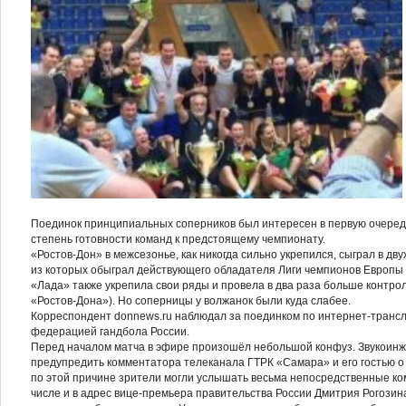
Поединок принципиальных соперников был интересен в первую очередь
степень готовности команд к предстоящему чемпионату.
«Ростов-Дон» в межсезонье, как никогда сильно укрепился, сыграл в дв
из которых обыграл действующего обладателя Лиги чемпионов Европы 
«Лада» также укрепила свои ряды и провела в два раза больше контрол
«Ростов-Дона»). Но соперницы у волжанок были куда слабее.
Корреспондент donnews.ru наблюдал за поединком по интернет-транс
федерацией гандбола России.
Перед началом матча в эфире произошёл небольшой конфуз. Звукоинж
предупредить комментатора телеканала ГТРК «Самара» и его гостью о 
по этой причине зрители могли услышать весьма непосредственные ко
числе и в адрес вице-премьера правительства России Дмитрия Рогозин