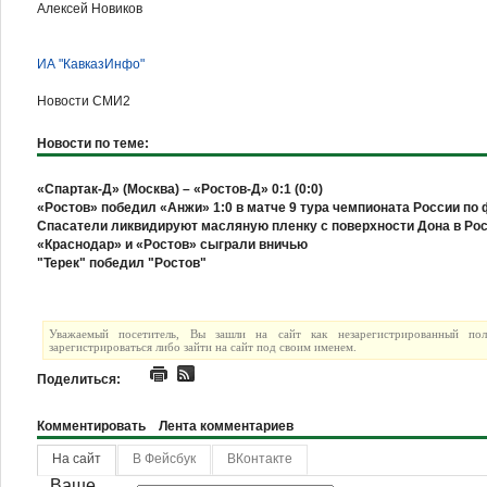
Алексей Новиков
ИА "КавказИнфо"
Новости СМИ2
Новости по теме:
«Спартак-Д» (Москва) – «Ростов-Д» 0:1 (0:0)
«Ростов» победил «Анжи» 1:0 в матче 9 тура чемпионата России по
Спасатели ликвидируют масляную пленку с поверхности Дона в Рост
«Краснодар» и «Ростов» сыграли вничью
"Терек" победил "Ростов"
Уважаемый посетитель, Вы зашли на сайт как незарегистрированный по
зарегистрироваться либо зайти на сайт под своим именем.
Поделиться:
Комментировать
Лента комментариев
На сайт
В Фейсбук
ВКонтакте
Ваше